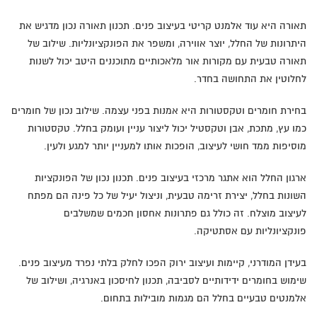
תאורה היא עוד אלמנט קריטי בעיצוב פנים. תכנון תאורה נכון מדגיש את
היתרונות של החלל, יוצר אווירה, ומשפר את הפונקציונליות. שילוב של
תאורה טבעית עם מקורות אור מלאכותיים מתוכננים היטב יכול לשנות
לחלוטין את התחושה בחדר.
בחירת חומרים וטקסטורות היא אמנות בפני עצמה. שילוב נכון של חומרים
כמו עץ, מתכת, אבן וטקסטיל יכול ליצור עניין ועומק בחלל. טקסטורות
מוסיפות ממד חושי לעיצוב, הופכות אותו למעניין יותר למגע ולעין.
ארגון החלל הוא אתגר מרכזי בעיצוב פנים. תכנון נכון של הפונקציות
השונות בחלל, יצירת זרימה טבעית, וניצול יעיל של כל פינה הם מפתח
לעיצוב מוצלח. זה כולל גם פתרונות אחסון חכמים שמשלבים
פונקציונליות עם אסתטיקה.
בעידן המודרני, קיימות ועיצוב ירוק הפכו לחלק בלתי נפרד מעיצוב פנים.
שימוש בחומרים ידידותיים לסביבה, תכנון לחיסכון באנרגיה, ושילוב של
אלמנטים טבעיים בחלל הם מגמות מובילות בתחום.